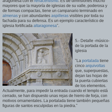
aragonesa con el
renacentismo
. Es de dimnsiones mucho
mayores que la mayoría de iglesias de su valle, poderosa y
de formas compactas, tiene un campanario terminado en
almenas
y con abundantes
aspilleras
visibles por toda su
fachada para su defensa. Es un ejemplo característico de
iglesia fortificada
altaragonesa
".
5.- Detalle -músico-
de la portada de la
iglesia
"La
portalada
tiene
cinco
arquivoltas
que, superpuestas,
dejan las hojas de
la puerta cubiertas
de los elementos.
Actualmente, para impedir la entrada cuando el templo está
cerrado, se han dispuesto unas rejas de hierro de forja, con
motivos ornamentales. La portalada tiene también pequeñas
figuras de santos esculpidas en la piedra."