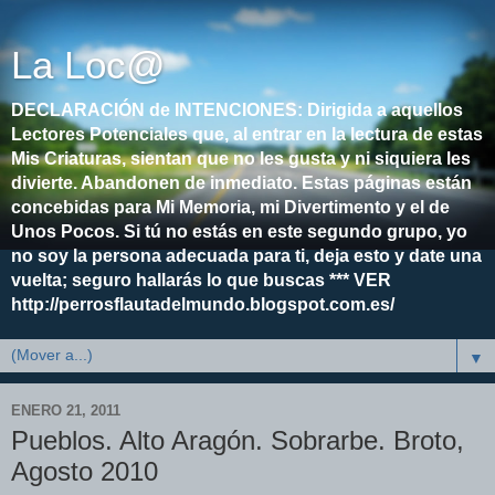
La Loc@
DECLARACIÓN de INTENCIONES: Dirigida a aquellos
Lectores Potenciales que, al entrar en la lectura de estas
Mis Criaturas, sientan que no les gusta y ni siquiera les
divierte. Abandonen de inmediato. Estas páginas están
concebidas para Mi Memoria, mi Divertimento y el de
Unos Pocos. Si tú no estás en este segundo grupo, yo
no soy la persona adecuada para ti, deja esto y date una
vuelta; seguro hallarás lo que buscas *** VER
http://perrosflautadelmundo.blogspot.com.es/
▼
ENERO 21, 2011
Pueblos. Alto Aragón. Sobrarbe. Broto,
Agosto 2010