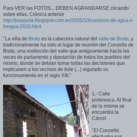
Para VER las FOTOS... DEBEN AGRANDARSE clicando
sobre ellas. Crónica anterior
http://paqquita.blogspot.com.es/2005/10/caminos-de-agua-ii-
bergua-2010.html
"La villa de
Broto
es la cabecera natural del
valle de Broto
, y
tradicionalmente ha sido el lugar de reunión del Conzello de
Broto, una institución del valle que antiguamente hacía las
veces de parlamento y diputación de todos los pueblos del
mismo, donde se debían tomar todas las decisiones que
implicasen a los vecinos de éste (...) regulado su
funcionamiento en el siglo XIII."
1.- Calle
pintoresca. Al final
de la misma se
encuentra la
Cárcel
"El Conzello
efectuaba sus