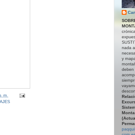
Ca
SOBR
MONT
crónic
expue
SUSTI
nada a
necesa
y map
monta
deben
acomp
siempr
vayamo
descon
p. m.
Relac
SAJES
Excur
Siste
Monta
(Actua
Perma
paqqui
com.es