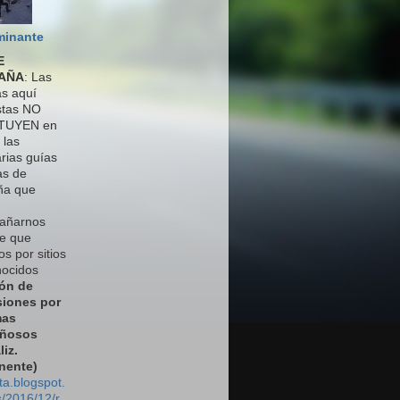
minante
E
AÑA
: Las
as aquí
stas NO
TUYEN en
 las
rias guías
as de
ña que
añarnos
e que
s por sitios
ocidos
ión de
siones por
mas
ñosos
liz.
nente)
ta.blogspot.
/2016/12/r