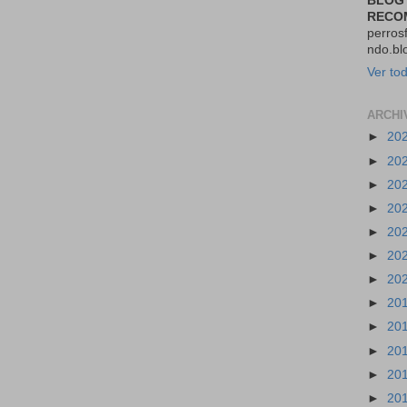
BLOG
RECO
perros
ndo.bl
Ver tod
ARCHI
►
20
►
20
►
20
►
20
►
20
►
20
►
20
►
20
►
20
►
20
►
20
►
20