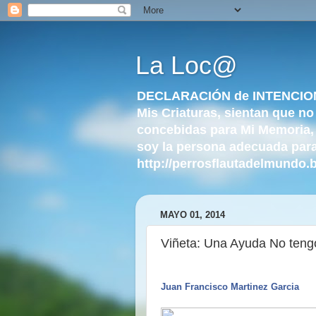
La Loc@
DECLARACIÓN de INTENCIONES: 
Mis Criaturas, sientan que no
concebidas para Mi Memoria, 
soy la persona adecuada para 
http://perrosflautadelmundo.
MAYO 01, 2014
Viñeta: Una Ayuda No tengo 
Juan Francisco Martinez Garcia