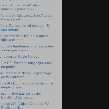
iñeta: ¡Aumentad el Salario
Mínimo! - ¡Vuestra Av...
iñeta: ¿Sin latigazos, dices? Joder,
Paco, ya est...
iñeta: Retrocedan al pasado. ¡Es
una orden!
a "carrera de pillos" en la que la
Iglesia siempr...
lgún día tendremos que responder
sobre qué hicimo...
o recuerdo, Pablo Neruda.
.Z.A.F.T. Estamos muy orgullosos
de poder ...
ocumental: "Ezkaba, la gran fuga
de las carceles ...
0 de Abril, Jornada de Lucha por el
empleo digno....
resent. libro Las cartas del
Batallón Británico. ...
ldabas XXI. Viaje a Granada XVIII.
Frigiliana, 5/...