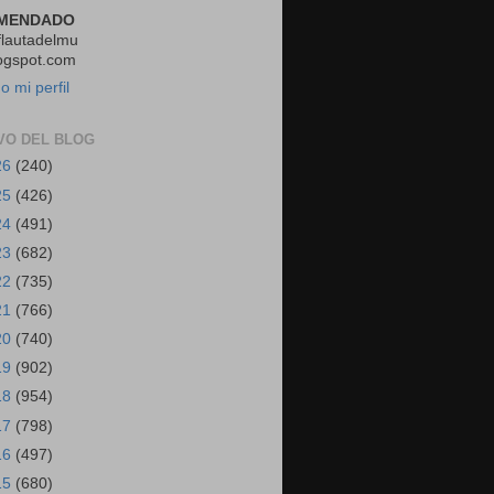
MENDADO
flautadelmu
ogspot.com
o mi perfil
VO DEL BLOG
26
(240)
25
(426)
24
(491)
23
(682)
22
(735)
21
(766)
20
(740)
19
(902)
18
(954)
17
(798)
16
(497)
15
(680)