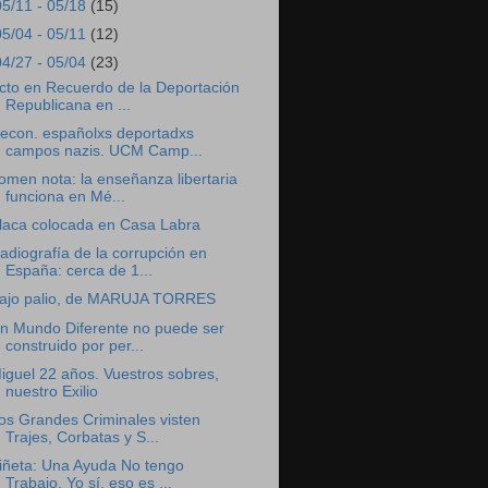
05/11 - 05/18
(15)
05/04 - 05/11
(12)
04/27 - 05/04
(23)
cto en Recuerdo de la Deportación
Republicana en ...
econ. españolxs deportadxs
campos nazis. UCM Camp...
omen nota: la enseñanza libertaria
funciona en Mé...
laca colocada en Casa Labra
adiografía de la corrupción en
España: cerca de 1...
ajo palio, de MARUJA TORRES
n Mundo Diferente no puede ser
construido por per...
iguel 22 años. Vuestros sobres,
nuestro Exilio
os Grandes Criminales visten
Trajes, Corbatas y S...
iñeta: Una Ayuda No tengo
Trabajo. Yo sí, eso es ...