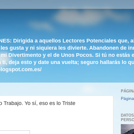
Dirigida a aquellos Lectores Potenciales que, al e
 les gusta y ni siquiera les divierte. Abandonen de i
mi Divertimento y el de Unos Pocos. Si tú no estás 
ti, deja esto y date una vuelta; seguro hallarás lo 
blogspot.com.es/
PÁGIN
Página
Trabajo. Yo sí, eso es lo Triste
DATOS
PERS