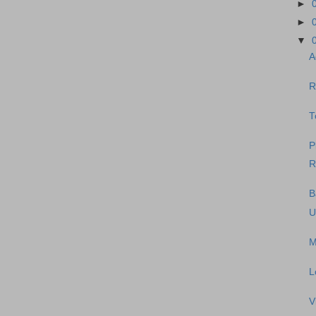
►
►
▼
A
R
T
P
R
B
U
M
L
V