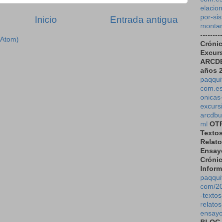
elacio
por-si
Inicio
Entrada antigua
montan
--------
(Atom)
Cróni
Excurs
ARCDB
años 
paqqui
com.es
onicas
excurs
arcdbu
ml
OT
Texto
Relato
Ensay
Cróni
Inform
paqqui
com/20
-textos
relatos
ensayo