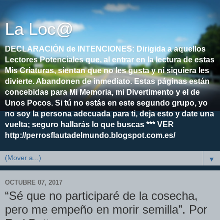
La Loc@
DECLARACIÓN de INTENCIONES: Dirigida a aquellos
Lectores Potenciales que, al entrar en la lectura de estas
Mis Criaturas, sientan que no les gusta y ni siquiera les
divierte. Abandonen de inmediato. Estas páginas están
concebidas para Mi Memoria, mi Divertimento y el de
Unos Pocos. Si tú no estás en este segundo grupo, yo
no soy la persona adecuada para ti, deja esto y date una
vuelta; seguro hallarás lo que buscas *** VER
http://perrosflautadelmundo.blogspot.com.es/
▼
OCTUBRE 07, 2017
“Sé que no participaré de la cosecha,
pero me empeño en morir semilla”. Por