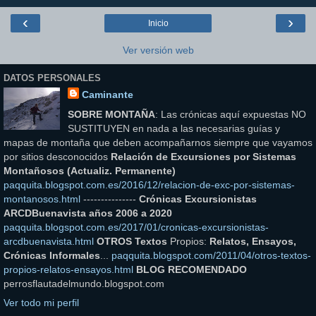
‹
›
Inicio
Ver versión web
DATOS PERSONALES
Caminante
SOBRE MONTAÑA
: Las crónicas aquí expuestas NO
SUSTITUYEN en nada a las necesarias guías y
mapas de montaña que deben acompañarnos siempre que vayamos
por sitios desconocidos
Relación de Excursiones por Sistemas
Montañosos (Actualiz. Permanente)
paqquita.blogspot.com.es/2016/12/relacion-de-exc-por-sistemas-
montanosos.html
---------------
Crónicas Excursionistas
ARCDBuenavista años 2006 a 2020
paqquita.blogspot.com.es/2017/01/cronicas-excursionistas-
arcdbuenavista.html
OTROS Textos
Propios:
Relatos, Ensayos,
Crónicas Informales
...
paqquita.blogspot.com/2011/04/otros-textos-
propios-relatos-ensayos.html
BLOG RECOMENDADO
perrosflautadelmundo.blogspot.com
Ver todo mi perfil