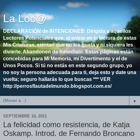
La Loc@
DECLARACIÓN de INTENCIONES: Dirigida a aquellos
Lectores Potenciales que, al entrar en la lectura de estas
Mis Criaturas, sientan que no les gusta y ni siquiera les
divierte. Abandonen de inmediato. Estas páginas están
concebidas para Mi Memoria, mi Divertimento y el de
Unos Pocos. Si tú no estás en este segundo grupo, yo
no soy la persona adecuada para ti, deja esto y date una
vuelta; seguro hallarás lo que buscas *** VER
http://perrosflautadelmundo.blogspot.com.es/
▼
SEPTIEMBRE 10, 2021
La felicidad como resistencia, de Katja
Oskamp. Introd. de Fernando Broncano