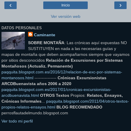
‹
›
Inicio
Ver versión web
DATOS PERSONALES
Caminante
SOBRE MONTAÑA
: Las crónicas aquí expuestas NO
SUSTITUYEN en nada a las necesarias guías y
mapas de montaña que deben acompañarnos siempre que vayamos
por sitios desconocidos
Relación de Excursiones por Sistemas
Montañosos (Actualiz. Permanente)
paqquita.blogspot.com.es/2016/12/relacion-de-exc-por-sistemas-
montanosos.html
---------------
Crónicas Excursionistas
ARCDBuenavista años 2006 a 2020
paqquita.blogspot.com.es/2017/01/cronicas-excursionistas-
arcdbuenavista.html
OTROS Textos
Propios:
Relatos, Ensayos,
Crónicas Informales
...
paqquita.blogspot.com/2011/04/otros-textos-
propios-relatos-ensayos.html
BLOG RECOMENDADO
perrosflautadelmundo.blogspot.com
Ver todo mi perfil