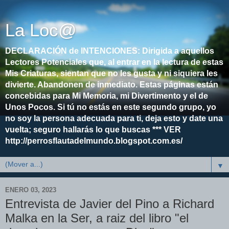
La Loc@
DECLARACIÓN de INTENCIONES: Dirigida a aquellos
Lectores Potenciales que, al entrar en la lectura de estas
Mis Criaturas, sientan que no les gusta y ni siquiera les
divierte. Abandonen de inmediato. Estas páginas están
concebidas para Mi Memoria, mi Divertimento y el de
Unos Pocos. Si tú no estás en este segundo grupo, yo
no soy la persona adecuada para ti, deja esto y date una
vuelta; seguro hallarás lo que buscas *** VER
http://perrosflautadelmundo.blogspot.com.es/
▼
ENERO 03, 2023
Entrevista de Javier del Pino a Richard
Malka en la Ser, a raiz del libro "el